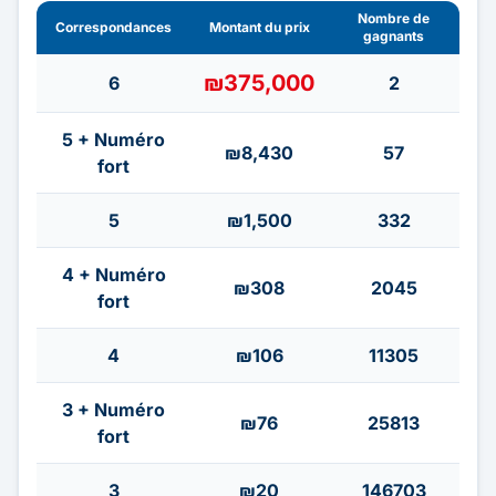
Nombre de
Correspondances
Montant du prix
gagnants
₪375,000
6
2
5 + Numéro
₪8,430
57
fort
5
₪1,500
332
4 + Numéro
₪308
2045
fort
4
₪106
11305
3 + Numéro
₪76
25813
fort
3
₪20
146703