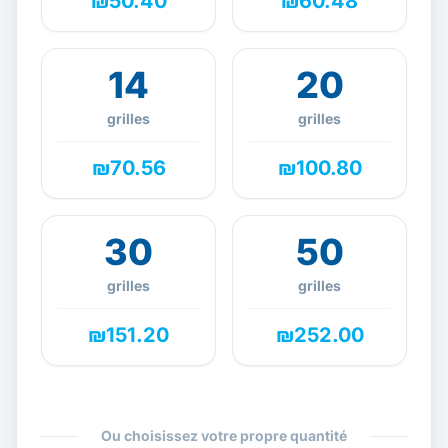
₪50.40
₪60.48
14
20
grilles
grilles
₪70.56
₪100.80
30
50
grilles
grilles
₪151.20
₪252.00
Ou choisissez votre propre quantité