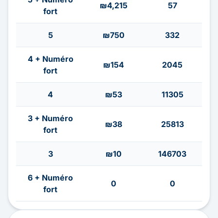
₪4,215
57
fort
5
₪750
332
4 + Numéro
₪154
2045
fort
4
₪53
11305
3 + Numéro
₪38
25813
fort
3
₪10
146703
6 + Numéro
0
0
fort