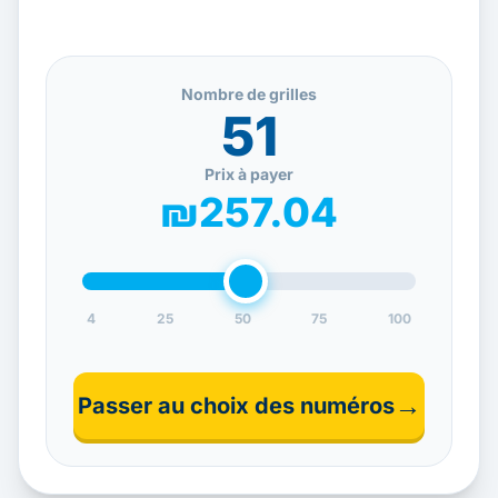
Nombre de grilles
51
Prix à payer
₪257.04
4
25
50
75
100
→
Passer au choix des numéros