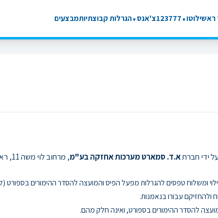
ראשי
לוטו
777
123
צ'אנס
הגרלות קבוצתיות
מבצעים
▼
▼
על ידי חברת
א.ד. סמארט מערכות אחזקה בע"מ
, מרחוב לוי משה 11, ראשון לציון (להלן: "המפעילה").
י ומשלוח טפסים להגרלות מפעל הפיס והמועצה להסדר ההימורים בספורט (לה
 ולהחזיקם עבורו בנאמנות.
ועצה להסדר ההימורים בספורט, ואינה חלק מהם.