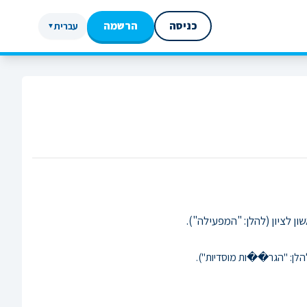
כניסה
הרשמה
עברית
▼
לן: "הגר��ות מוסדיות").