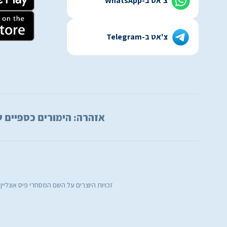
צ'אט ב-WhatsApp
צ'אט ב-Telegram
אזהרה: הימורים כספיים עלולים להי
זכויות היוצרים על השם המסחרי פיס אונליי