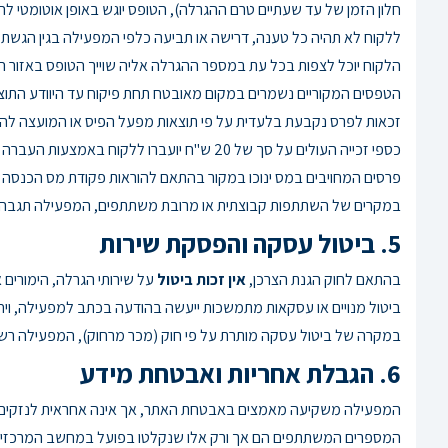
חלון הזמן של עד שעתיים טרם ההגרלה), הטופס יוגש באופן אוטומטי ל
ללקוח לא תהיה כל טענה, דרישה או תביעה כלפי המפעילה בגין הגשת
הלקוח יוכל לצפות בכל עת במספר ההגרלה אליה שוייך הטופס באזור ה
הטפסים המקוריים נשמרים במקום מאובטח תחת פיקוח עד היוודע התוצ
זכאות לפרס נקבעת בלעדית על פי תוצאות מפעל הפיס או המועצה להס
כספי זכייה העולים על סך של 20 ש"ח יועברו ללקוח באמצעות העברה בנקאית לחשבון הבנק שיימסר על ידי הלקוח, ובניכוי דמי טיפול ועמלת בנקים בסך קבוע של 4 ש"ח בגין ביצוע ההעברה.
פרסים המחויבים במס ינוכו במקור בהתאם להוראות פקודת מס הכנסה 
במקרים של השתתפות קבוצתית או מרובת משתתפים, המפעילה תגבה עמלת טיפול בשיעור של 10% 
5. ביטול עסקה והפסקת שירות
בהתאם לחוק הגנת הצרכן,
אין זכות ביטול
על שירותי הגרלה, הימורים
ביטול מנויים או עסקאות מתמשכות ייעשה בהודעה בכתב למפעילה, ויח
במקרה של ביטול עסקה מותרת על פי חוק (מכר מרחוק), המפעילה רשאית לגבות דמי ביטול בשיעור של 
6. הגבלת אחריות ואבטחת מידע
המפעילה משקיעה מאמצים באבטחת האתר, אך אינה אחראית לנזקים הנ
המספרים המשתתפים הם אך ורק אלו שנקלטו בפועל במחשב המרכזי ש