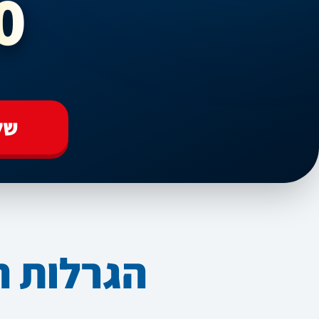
0
של
הגרלות הי