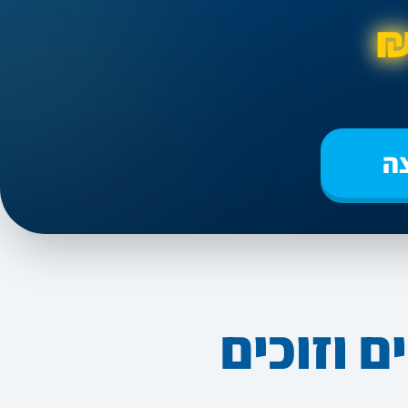
ה
ם וזוכים