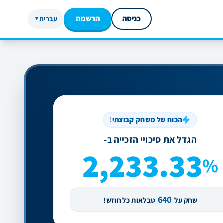
כניסה
הרשמה
עברית
▼
הכוח של משחק קבוצתי!
הגדל את סיכויי הזכייה ב-
2,233.33
%
640
שחק על
טבלאות כל חודש!