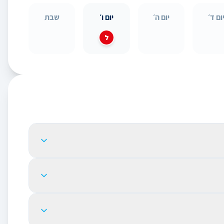
ום ד׳
יום ה׳
יום ו׳
שבת
ל
 ידי שיתוף פעולה ורכישת כמות גדולה יותר של כרטיסים. זה
מקטין את ההשקעה האישית ומגביר את הגיוון של ההגרלות
דיל את הסיכויים לזכות בפרסים.
וטומטית. אנו טופלים את רכישות הכרטיסים, מעקב אחרי
המספרים ומודיעים לחברי הסינדיקט על זכיותיהם. תקבל התראות לכל הגרלה, בין אם זה באמצעות SMS, אימייל או