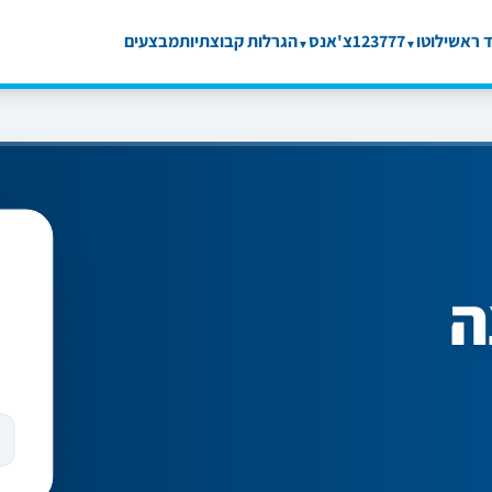
 ראשי
לוטו
777
123
צ'אנס
הגרלות קבוצתיות
מבצעים
▼
▼
ה