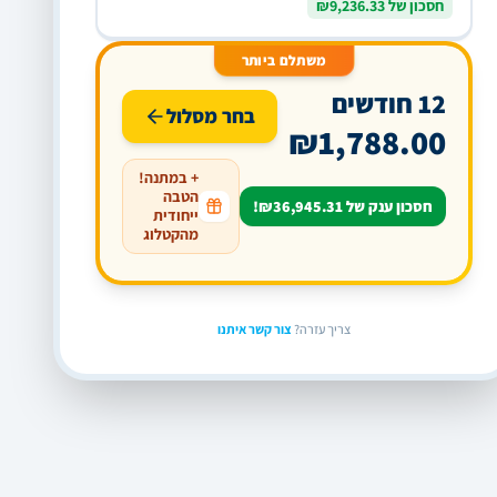
חסכון של ₪9,236.33
משתלם ביותר
12 חודשים
בחר מסלול
₪1,788.00
+ במתנה!
הטבה
חסכון ענק של ₪36,945.31!
ייחודית
מהקטלוג
צריך עזרה?
צור קשר איתנו