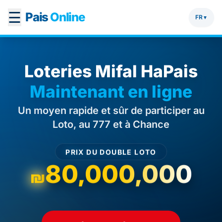
☰
Pais
Online
FR
▼
Loteries Mifal HaPais
PREMIER PRIX
Maintenant en ligne
40,000,000
₪
Un moyen rapide et sûr de participer au
Loto, au 777 et à Chance
PRIX DU DOUBLE LOTO
80,000,000
₪