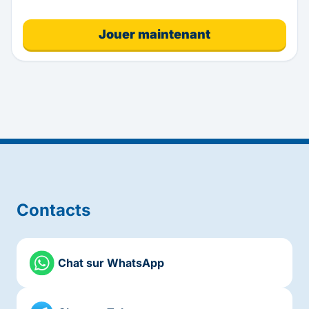
Jouer maintenant
Contacts
Chat sur WhatsApp