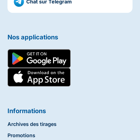
Chat sur Telegram
Nos applications
Informations
Archives des tirages
Promotions