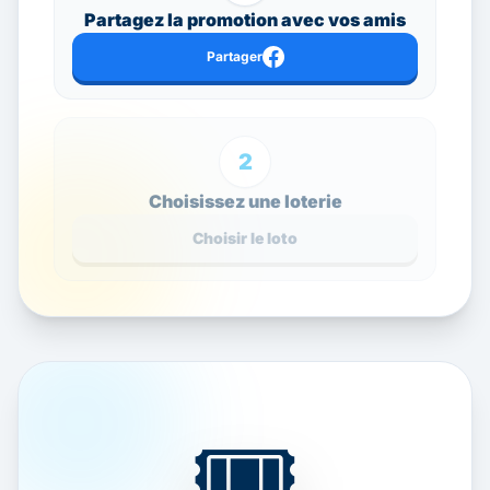
Partagez la promotion avec vos amis
Partager
2
Choisissez une loterie
Choisir le loto
🎟️