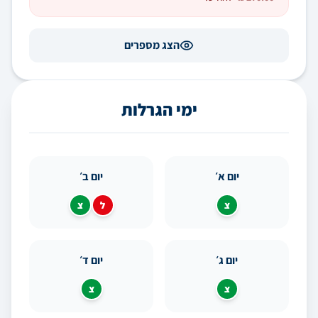
הצג מספרים
ימי הגרלות
יום א׳
יום ב׳
צ
ל
צ
יום ג׳
יום ד׳
צ
צ