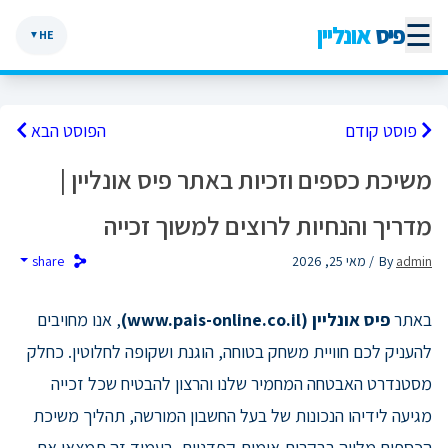
☰
פיס
אונליין
HE
▼
פוסט קודם
הפוסט הבא
משיכת כספים וזכיות באתר פיס אונליין |
מדריך והנחיות לרוצים למשוך זכייה
admin
By
/ מאי 25, 2026
share
באתר
פיס אונליין (www.pais-online.co.il)
, אנו מחויבים
להעניק לכם חוויית משחק בטוחה, הוגנת ושקופה לחלוטין. כחלק
מסטנדרט האבטחה המחמיר שלנו והרצון להבטיח שכל זכייה
מגיעה לידיהו הנכונות של בעל החשבון המורשה, תהליך משיכת
הכספים מלווה בבקרות אימות קפדניות. בעמוד זה תמצאו את