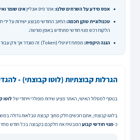
אפס מידע על השרתים שלנו:
אתר פיס אונליין
אינו שומר וא
טכנולוגיית טוקן חכמה:
החיוב החודשי מבוצע ישירות על ידי 
הלקוח רכש מנוי חודשי מתחדש באופן מורשה.
הגנה היקפית:
מפתח דיגיטלי (Token) זה מוגדר אך ורק עבור המנוי החודשי שלכם בפיס אונליין. הוא חסר כל ערך או שימוש בכל מקום אחר, מה שמבטיח הגנה מוחלטת על מסגרת האשראי והחשבון שלכם.
הגרלות קבוצתיות (לוטו קבוצתי) - להגדיל
בנוסף למסלול האישי, האתר מציע שירות פופולרי וייחודי של
לוטו ק
בלוטו קבוצתי, אתם רוכשים חלק מתוך קבוצת טבלאות גדולה במשות
כ-
מנוי חודשי קבוע
המבטיח את חלקכם בקבוצה בכל חודש מחדש