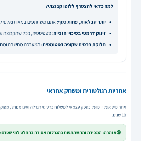
למה כדאי להצטרף ללוטו קבוצתי?
יותר טבלאות, פחות כסף:
אתם משתתפים במאות ואלפי שיל
זינוק דרמטי בסיכויי הזכייה:
סטטיסטית, ככל שהקבוצה שולח
חלוקת פרסים שקופה ואוטומטית:
המערכת מחשבת ומחלקת א
אחריות רגולטורית ומשחק אחראי
18 שנים.
🔞אזהרה: המכירה וההשתתפות בהגרלות אסורה בהחלט למי שטרם מלאו לו 18 שנים. משחקי מזל עלולים להיות ממכרים - שחקו באחריות! נתקלתם בקושי? מוקד משרד הרווחה זמין ע