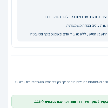
ייתם רוכשים את כמות הטבלאות הזו לבדכם.
משנה עולים בצורה משמעותית.
חשבון האישי, ללא מגע יד אדם ובאופן מבוקר ומאובטח.
עצמאי למשלוח כרטיסי הגרלה ואינו מנוהל, מפוקח או קשור למפעל הפיס הרשמי. בהתאם להוראות חוק העונשין, תשל"ז-1977, רכישת מנויים והשתתפות בהגרלות מותרת אך ורק לאזרחים ותושבים שגילם עולה על