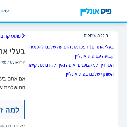
פיס
אונליין
עמוד 
תוכנית שותפים
פוסט קודם
בעלי אתרים? הפכו את התנועה שלכם להכנסה
בעלי את
קבועה עם פיס אונליין
admin
By
/ מאי 07, 2026
המדריך למקצוענים: איפה ואיך לקדם את קישור
השותף שלכם בפיס אונליין
אם אתם בעל
המושלמת עבו
למה ז
כשותפים ב-Pais Online, תרוויחו עמלה על כל כרטיס שנמכר דרך הקישור שלכם. הלקוח נרשם תחתכם