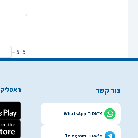
5+5 =
צור קשר
האפליקצ
צ'אט ב-WhatsApp
צ'אט ב-Telegram