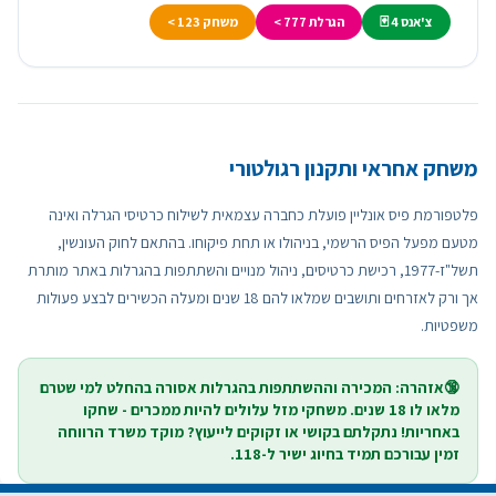
צ'אנס 4 🃏
הגרלת 777 >
משחק 123 >
משחק אחראי ותקנון רגולטורי
פלטפורמת פיס אונליין פועלת כחברה עצמאית לשילוח כרטיסי הגרלה ואינה
מטעם מפעל הפיס הרשמי, בניהולו או תחת פיקוחו. בהתאם לחוק העונשין,
תשל"ז-1977, רכישת כרטיסים, ניהול מנויים והשתתפות בהגרלות באתר מותרת
אך ורק לאזרחים ותושבים שמלאו להם 18 שנים ומעלה הכשירים לבצע פעולות
משפטיות.
🔞אזהרה: המכירה וההשתתפות בהגרלות אסורה בהחלט למי שטרם
מלאו לו 18 שנים. משחקי מזל עלולים להיות ממכרים - שחקו
באחריות! נתקלתם בקושי או זקוקים לייעוץ? מוקד משרד הרווחה
זמין עבורכם תמיד בחיוג ישיר ל-118.