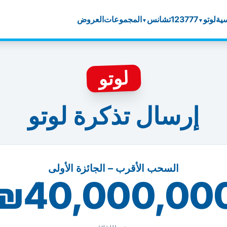
سية
لوتو
777
123
تشانس
المجموعات
العروض
▼
▼
لوتو
إرسال تذكرة لوتو
السحب الأقرب – الجائزة الأولى
₪40,000,00