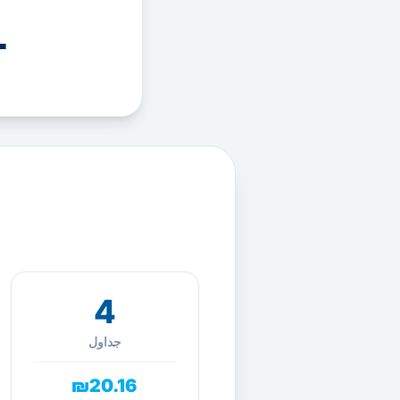
1 أيام
4
جداول
₪20.16