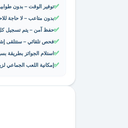
✅
توفير الوقت – بدون طوابي
✅
بدون متاعب – لا حاجة للاحت
✅
حفظ آمن – يتم تسجيل كل
✅
فحص تلقائي – ستتلقى إشعارً
✅
استلام الجوائز بطريقة بس
✅
إمكانية اللعب الجماعي لزي