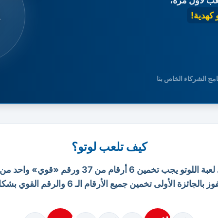

ادعُ صديقًا ل
ستحصلا
مزيد من المعلومات حو
كيف تلعب لوتو؟
في لعبة اللوتو يجب تخمين 6 أرقام من 37 ورقم «قوي» واح
يتطلب الفوز بالجائزة الأولى تخمين جميع الأرقام الـ 6 والرقم ال