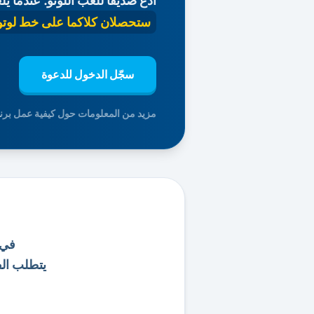
ادعُ صديقًا للعب اللوتو. عندما ي
ستحصلان كلاكما على خط لوتو 
سجّل الدخول للدعوة
مزيد من المعلومات حول كيفية عمل برنا
في لعبة
يتطلب الفوز با