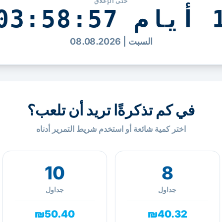
حتى الإغلاق
 03:58:56
السبت | 08.08.2026
في كم تذكرةًا تريد أن تلعب؟
اختر كمية شائعة أو استخدم شريط التمرير أدناه
10
8
جداول
جداول
₪50.40
₪40.32