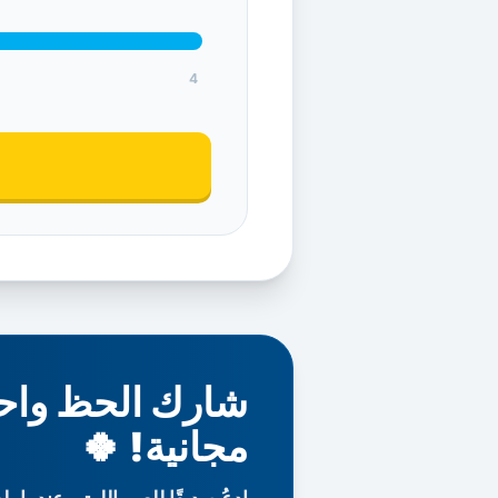
4
شارك الحظ واح
مجانية! 🍀