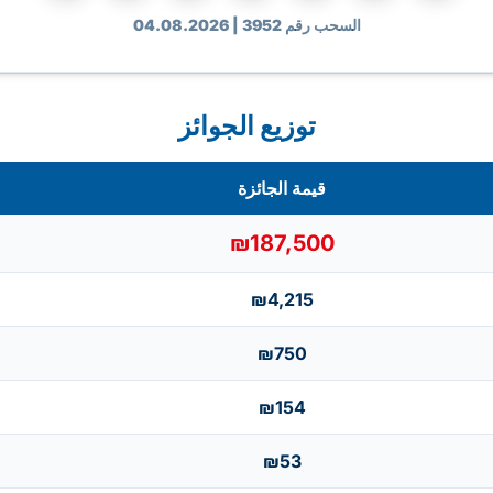
السحب رقم 3952 | 04.08.2026
توزيع الجوائز
قيمة الجائزة
₪187,500
₪4,215
₪750
₪154
₪53