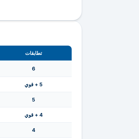
تطابقات
6
5 + قوي
5
4 + قوي
4