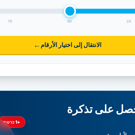
75
50
25
←
الانتقال إلى اختيار الأرقام
صل على تذكرة
+1 כרטיס