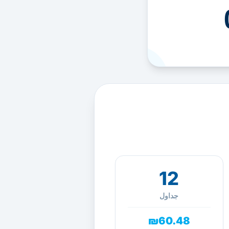
12
جداول
₪60.48