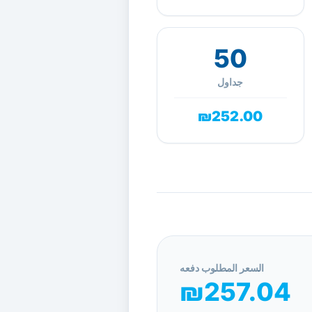
50
جداول
₪252.00
السعر المطلوب دفعه
₪257.04