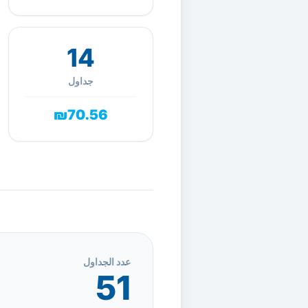
14
جداول
₪70.56
عدد الجداول
51