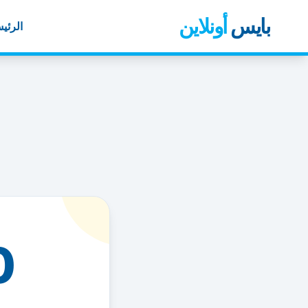
بايس
أونلاين
الرئي
0