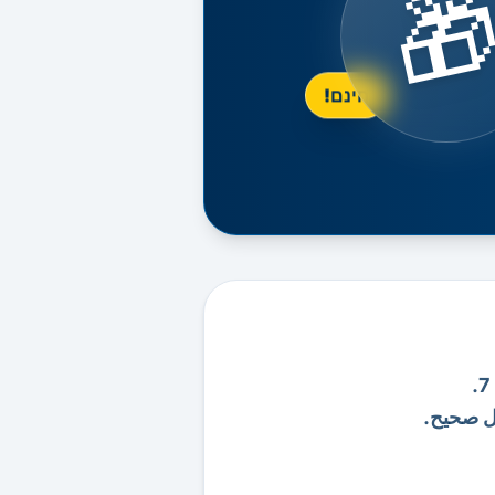

חינם!